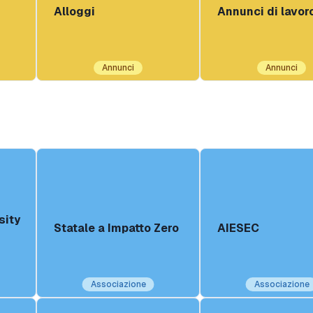
Alloggi
Annunci di lavor
Annunci
Annunci
sity
Statale a Impatto Zero
AIESEC
Associazione
Associazione