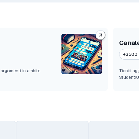
Canal
+3500 i
i argomenti in ambito
Tieniti a
StudentiU