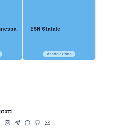
nnessa
ESN Statale
Associazione
tatti