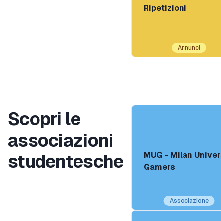
Ripetizioni
Annunci
Scopri le
associazioni
MUG - Milan Univer
studentesche
Gamers
Associazione